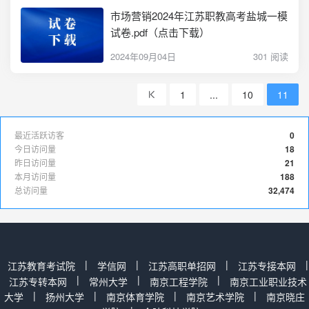
市场营销2024年江苏职教高考盐城一模
试卷.pdf（点击下载）
2024年09月04日
301 阅读
1
...
10
11
最近活跃访客
0
今日访问量
18
昨日访问量
21
本月访问量
188
总访问量
32,474
|
|
|
|
江苏教育考试院
学信网
江苏高职单招网
江苏专接本网
|
|
|
江苏专转本网
常州大学
南京工程学院
南京工业职业技术
|
|
|
|
大学
扬州大学
南京体育学院
南京艺术学院
南京晓庄