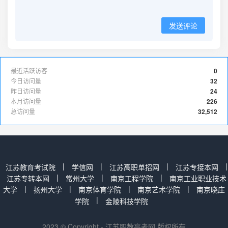
发送评论
最近活跃访客
0
今日访问量
32
昨日访问量
24
本月访问量
226
总访问量
32,512
|
|
|
|
江苏教育考试院
学信网
江苏高职单招网
江苏专接本网
|
|
|
江苏专转本网
常州大学
南京工程学院
南京工业职业技术
|
|
|
|
大学
扬州大学
南京体育学院
南京艺术学院
南京晓庄
|
学院
金陵科技学院
2023 © Copyright - 江苏职教高考网 版权所有