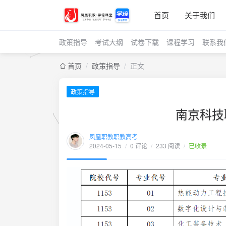
首页
关于我们
政策指导
考试大纲
试卷下载
课程学习
联系我
首页
/
政策指导
/
正文
政策指导
南京科技
凤凰职教职教高考
2024-05-15
/
0 评论
/
233 阅读
/
已收录