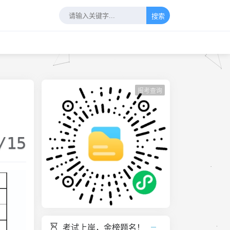
搜索
报考查询
/15
考试上岸，金榜题名！