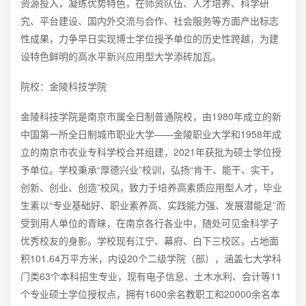
资源投入，凝练优势特色，在师资队伍、人才培养、科学研
究、平台建设、国内外交流与合作、社会服务等方面产出标志
性成果，力争早日实现博士学位授予单位的历史性跨越，为建
设特色鲜明的高水平新兴应用型大学添砖加瓦。
院校：金陵科技学院
金陵科技学院是南京市属全日制普通院校，由1980年成立的新
中国第一所全日制城市职业大学——金陵职业大学和1958年成
立的南京市农业专科学校合并组建，2021年获批为硕士学位授
予单位。学校秉承“厚德兴业”校训，弘扬“肯干、能干、实干，
创新、创业、创造”校风，致力于培养高素质应用型人才，毕业
生素以“专业基础好、职业素养高、实践能力强、发展潜能足”而
受到用人单位的青睐，在南京各行各业中，随处可见金科学子
优秀校友的身影。学校现有江宁、幕府、白下三校区，占地面
积101.64万平方米，内设20个二级学院（部），涵盖七大学科
门类63个本科招生专业，现有电子信息、土木水利、会计等11
个专业硕士学位授权点，拥有1600余名教职工和20000余名本