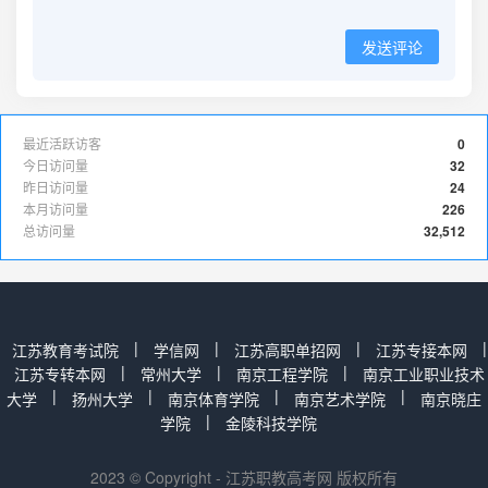
发送评论
最近活跃访客
0
今日访问量
32
昨日访问量
24
本月访问量
226
总访问量
32,512
|
|
|
|
江苏教育考试院
学信网
江苏高职单招网
江苏专接本网
|
|
|
江苏专转本网
常州大学
南京工程学院
南京工业职业技术
|
|
|
|
大学
扬州大学
南京体育学院
南京艺术学院
南京晓庄
|
学院
金陵科技学院
2023 © Copyright - 江苏职教高考网 版权所有