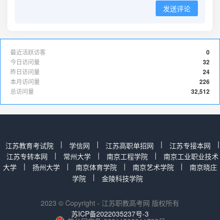
发送评论
最近活跃访客
0
今日访问量
32
昨日访问量
24
本月访问量
226
总访问量
32,512
|
|
|
|
江苏教育考试院
学信网
江苏高职单招网
江苏专接本网
|
|
|
江苏专转本网
常州大学
南京工程学院
南京工业职业技术
|
|
|
|
大学
扬州大学
南京体育学院
南京艺术学院
南京晓庄
|
学院
金陵科技学院
2023 © Copyright - 江苏职教高考网 版权所有
苏ICP备2022035237号-3