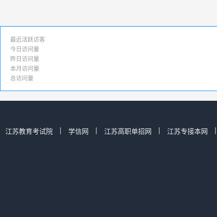
最近活跃访客
今日访问量
昨日访问量
本月访问量
总访问量
|
|
|
江苏教育考试院
学信网
江苏高职单招网
江苏专接本网