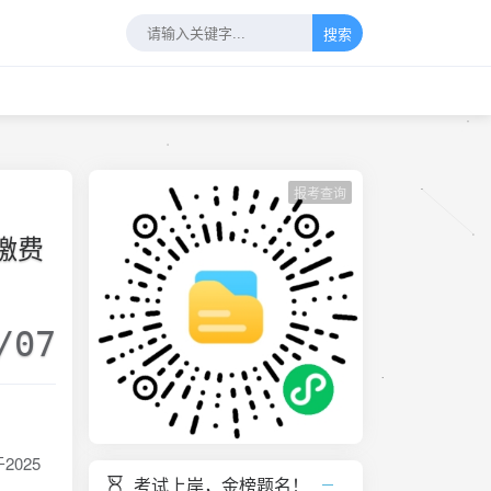
搜索
报考查询
缴费
/07
025
考试上岸，金榜题名！