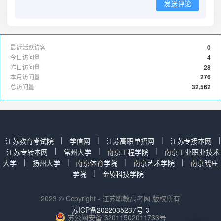
发送评论
最近活跃访客
0
今日访问量
4
昨日访问量
28
本月访问量
276
总访问量
32,562
|
|
|
|
江苏教育考试院
学信网
江苏高职单招网
江苏专接本网
|
|
|
江苏专转本网
常州大学
南京工程学院
南京工业职业技术
|
|
|
|
大学
扬州大学
南京体育学院
南京艺术学院
南京晓庄
|
学院
金陵科技学院
2023 © Copyright - 江苏职教高考网 版权所有
苏ICP备2022035237号-3
苏公网安备 32011502011733号